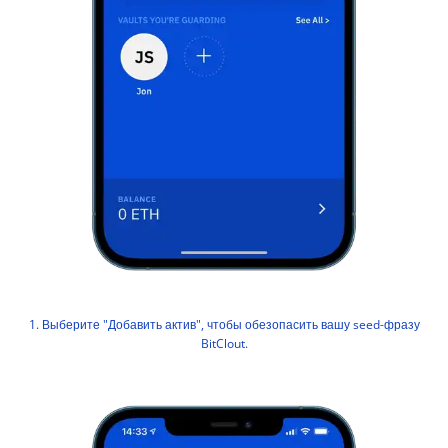
1. Выберите "Добавить актив", чтобы обезопасить вашу seed-фразу
BitClout.