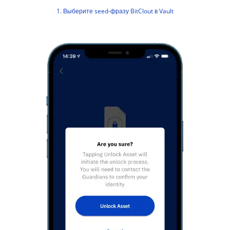
1. Выберите seed-фразу BitClout в Vault