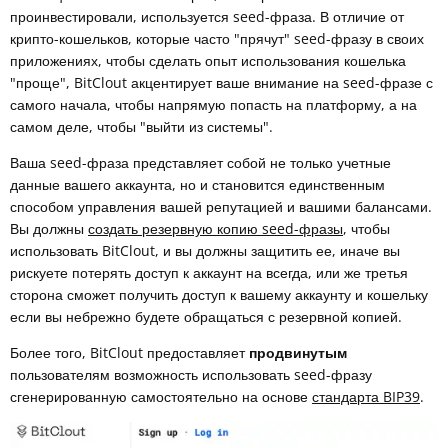
проинвестировали, используется seed-фраза. В отличие от
крипто-кошельков, которые часто "прячут" seed-фразу в своих
приложениях, чтобы сделать опыт использования кошелька
"проще", BitClout акцентирует ваше внимание на seed-фразе с
самого начала, чтобы напрямую попасть на платформу, а на
самом деле, чтобы "выйти из системы".
Ваша seed-фраза представляет собой не только учетные
данные вашего аккаунта, но и становится единственным
способом управления вашей репутацией и вашими балансами.
Вы должны
создать резервную копию seed-фразы
, чтобы
использовать BitClout, и вы должны защитить ее, иначе вы
рискуете потерять доступ к аккаунт на всегда, или же третья
сторона сможет получить доступ к вашему аккаунту и кошельку
если вы небрежно будете обращаться с резервной копией.
Более того, BitClout предоставляет
продвинутым
пользователям возможность использовать seed-фразу
сгенерированную самостоятельно на основе
стандарта BIP39
.