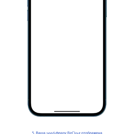
5. Ваша seed-фразу BitClout отображена