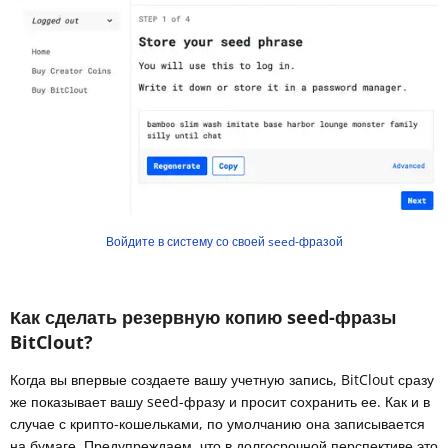
Войдите в систему со своей seed-фразой
Как сделать резервную копию seed-фразы
BitClout?
Когда вы впервые создаете вашу учетную запись, BitClout сразу
же показывает вашу seed-фразу и просит сохранить ее. Как и в
случае с крипто-кошельками, по умолчанию она записывается
на бумаге. Предупреждаем, что в долгосрочной перспективе это